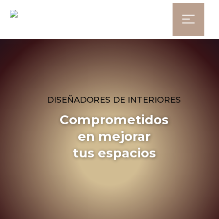
D
I
S
E
Ñ
A
D
O
R
E
S
D
E
I
N
T
E
R
I
O
R
E
S
Comprometidos
en mejorar
tus espacios